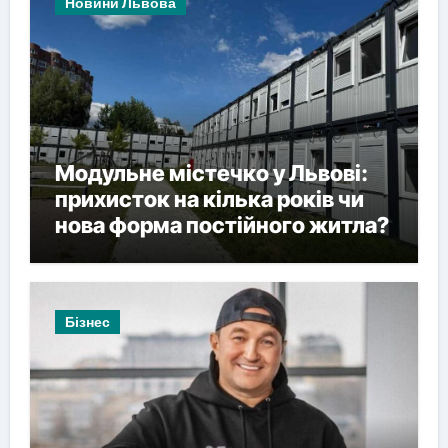
Новини Львова
Модульне містечко у Львові:
прихисток на кілька років чи
нова форма постійного житла?
Бізнес