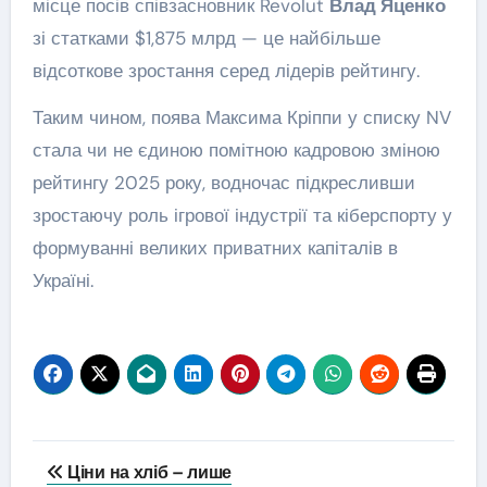
місце посів співзасновник Revolut
Влад Яценко
зі статками $1,875 млрд — це найбільше
відсоткове зростання серед лідерів рейтингу.
Таким чином, поява Максима Кріппи у списку NV
стала чи не єдиною помітною кадровою зміною
рейтингу 2025 року, водночас підкресливши
зростаючу роль ігрової індустрії та кіберспорту у
формуванні великих приватних капіталів в
Україні.
Навігація
Ціни на хліб – лише