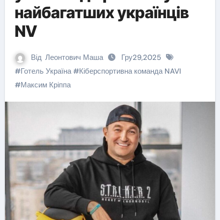
найбагатших українців
NV
Від
Леонтович Маша
Гру29,2025
#
Готель Україна
#
Кіберспортивна команда NAVI
#
Максим Кріппа