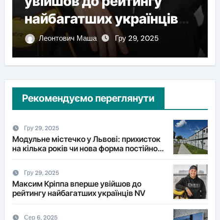
увійшов до рейтингу
найбагатших українців
NV
Леонтович Маша
Гру 29, 2025
Рекомендуємо переглянути
Гру 29, 2025
Модульне містечко у Львові: прихисток
на кілька років чи нова форма постійного
житла?
Гру 29, 2025
Максим Кріппа вперше увійшов до
рейтингу найбагатших українців NV
Сер 6, 2025