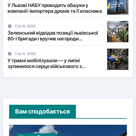
У Львові НАБУ проводить обшуки у
компанії-імпортера дронів та її власника
Сер 6, 2025
Зеленський відвідав позиції львівської
80-ї бригади і вручив нагороди
військовим
Сер 6, 2025
У травні мобілізували — у липні
зупинилося серце військового з
Львівщини
Вам сподобається