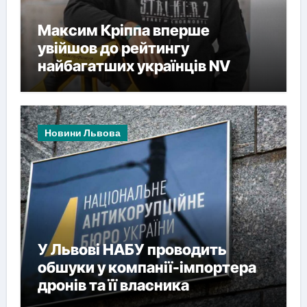
Максим Кріппа вперше
увійшов до рейтингу
найбагатших українців NV
Новини Львова
У Львові НАБУ проводить
обшуки у компанії-імпортера
дронів та її власника