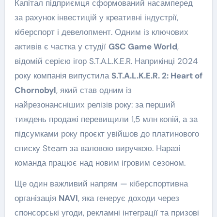
Капітал підприємця сформований насамперед
за рахунок інвестицій у креативні індустрії,
кіберспорт і девелопмент. Одним із ключових
активів є частка у студії
GSC Game World
,
відомій серією ігор S.T.A.L.K.E.R. Наприкінці 2024
року компанія випустила
S.T.A.L.K.E.R. 2: Heart of
Chornobyl
, який став одним із
найрезонансніших релізів року: за перший
тиждень продажі перевищили 1,5 млн копій, а за
підсумками року проєкт увійшов до платинового
списку Steam за валовою виручкою. Наразі
команда працює над новим ігровим сезоном.
Ще один важливий напрям — кіберспортивна
організація
NAVI
, яка генерує доходи через
спонсорські угоди, рекламні інтеграції та призові