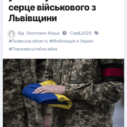
серце військового з
Львівщини
Від
Леонтович Маша
Сер6,2025
#
Львівська область
#
Мобілізація в Україні
#
Повномасштабна війна