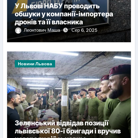
У Львові НАБУ проводить
обшуки у компанії-імпортера
дронів та її власника
Леонтович Маша
Сер 6, 2025
Новини Львова
Зеленський відвідав позиції
львівської 80-ї бригади і вручив