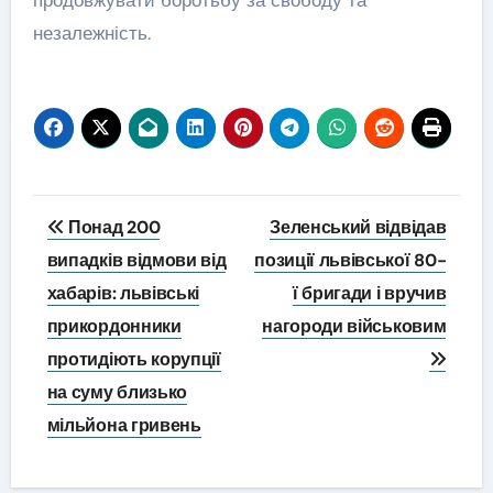
незалежність.
Навігація
Понад 200
Зеленський відвідав
записів
випадків відмови від
позиції львівської 80-
хабарів: львівські
ї бригади і вручив
прикордонники
нагороди військовим
протидіють корупції
на суму близько
мільйона гривень