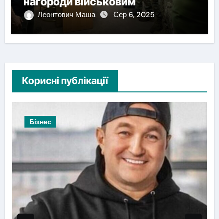
нагороди військовим
Леонтович Маша
Сер 6, 2025
Корисні публікації
Бізнес
Новин