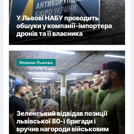
У Львові НАБУ проводить
обшуки у компанії-імпортера
дронів та її власника
Новини Львова
Зеленський відвідав позиції
львівської 80-ї бригади і
вручив нагороди військовим