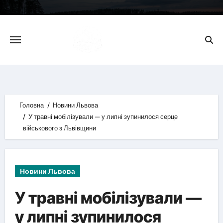
Skip
to
content
Головна
Новини Львова
У травні мобілізували — у липні зупинилося серце
військового з Львівщини
Новини Львова
У травні мобілізували —
у липні зупинилося