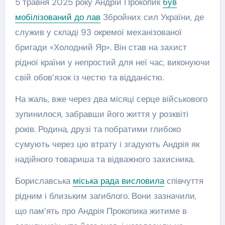
5 травня 2025 року Андрій Прокопик
був
мобілізований до лав
Збройних сил України, де
служив у складі 93 окремої механізованої
бригади «Холодний Яр». Він став на захист
рідної країни у непростий для неї час, виконуючи
свій обов’язок із честю та відданістю.
На жаль, вже через два місяці серце військового
зупинилося, забравши його життя у розквіті
років. Родина, друзі та побратими глибоко
сумують через цю втрату і згадують Андрія як
надійного товариша та відважного захисника.
Бориславська
міська рада висловила
співчуття
рідним і близьким загиблого. Вони зазначили,
що пам’ять про Андрія Прокопика житиме в