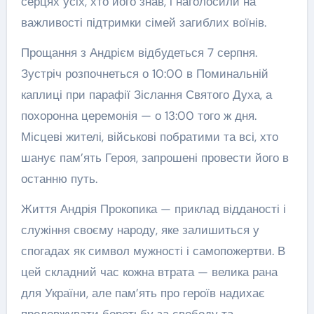
серцях усіх, хто його знав, і наголосили на
важливості підтримки сімей загиблих воїнів.
Прощання з Андрієм відбудеться 7 серпня.
Зустріч розпочнеться о 10:00 в Поминальній
каплиці при парафії Зіслання Святого Духа, а
похоронна церемонія — о 13:00 того ж дня.
Місцеві жителі, військові побратими та всі, хто
шанує пам’ять Героя, запрошені провести його в
останню путь.
Життя Андрія Прокопика — приклад відданості і
служіння своєму народу, яке залишиться у
спогадах як символ мужності і самопожертви. В
цей складний час кожна втрата — велика рана
для України, але пам’ять про героїв надихає
продовжувати боротьбу за свободу та