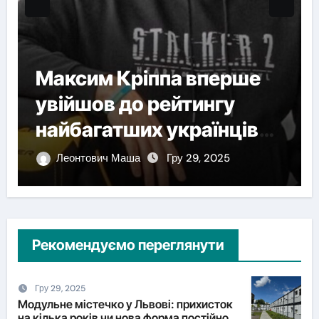
Максим Кріппа вперше
У Ль
увійшов до рейтингу
обшу
найбагатших українців
імпо
NV
вла
Леонтович Маша
Гру 29, 2025
Лео
Рекомендуємо переглянути
Гру 29, 2025
Модульне містечко у Львові: прихисток
на кілька років чи нова форма постійного