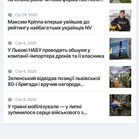
житла?
Гру 29, 2025
Максим Кріппа вперше увійшов до
рейтингу найбагатших українців NV
Сер 6, 2025
У Львові НАБУ проводить обшуки у
компанії-імпортера дронів та її власника
Сер 6, 2025
Зеленський відвідав позиції львівської
80-ї бригади і вручив нагороди
військовим
Сер 6, 2025
У травні мобілізували — у липні
зупинилося серце військового з
Львівщини