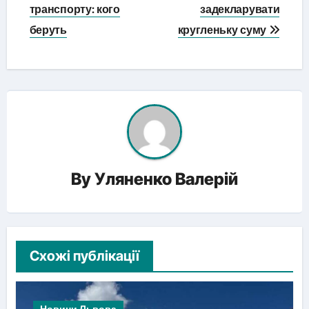
транспорту: кого
задекларувати
беруть
кругленьку суму
By
Уляненко Валерій
Схожі публікації
Новини Львова