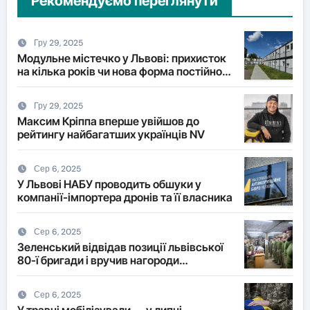
Рекомендуємо переглянути
Гру 29, 2025
Модульне містечко у Львові: прихисток
на кілька років чи нова форма постійного
житла?
Гру 29, 2025
Максим Кріппа вперше увійшов до
рейтингу найбагатших українців NV
Сер 6, 2025
У Львові НАБУ проводить обшуки у
компанії-імпортера дронів та її власника
Сер 6, 2025
Зеленський відвідав позиції львівської
80-ї бригади і вручив нагороди
військовим
Сер 6, 2025
У травні мобілізували — у липні