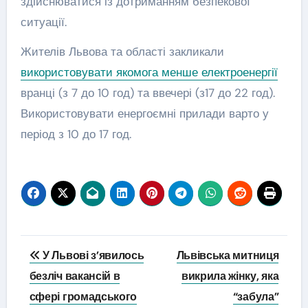
здійснюватися із дотриманням безпекової
ситуації.
Жителів Львова та області закликали
використовувати якомога менше електроенергії
вранці (з 7 до 10 год) та ввечері (з17 до 22 год).
Використовувати енергоємні прилади варто у
період з 10 до 17 год.
Навігація
У Львові з’явилось
Львівська митниця
записів
безліч вакансій в
викрила жінку, яка
сфері громадського
“забула”