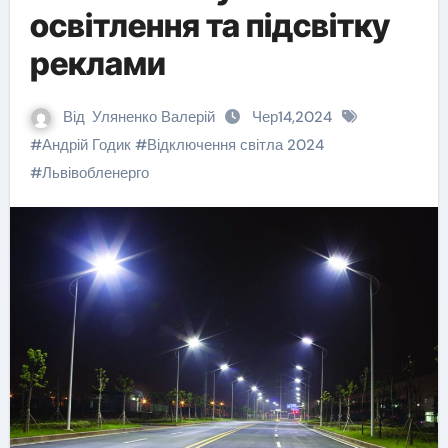
освітлення та підсвітку
реклами
Від
Уляненко Валерій
Чер14,2024
#
Андрій Годик
#
Відключення світла 2024
#
Львівобленерго