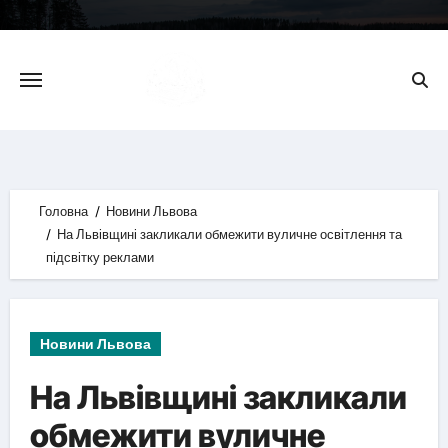
Skip
to
content
Головна
Новини Львова
На Львівщині закликали обмежити вуличне освітлення та
підсвітку реклами
Новини Львова
На Львівщині закликали
обмежити вуличне