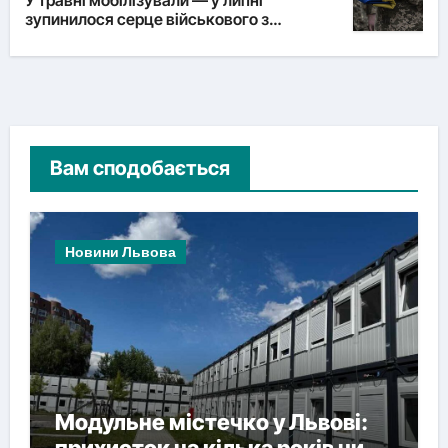
зупинилося серце військового з
Львівщини
Вам сподобається
Новини Львова
Модульне містечко у Львові:
прихисток на кілька років чи