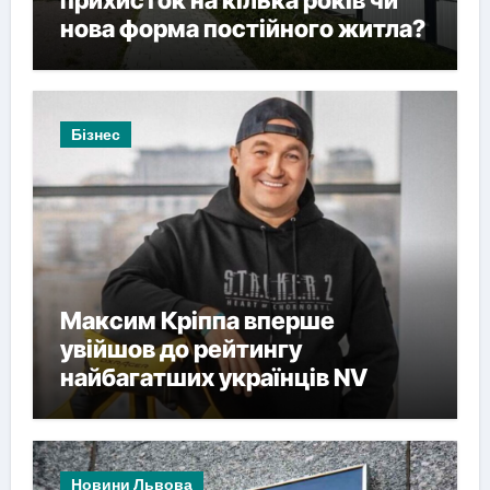
нова форма постійного житла?
Бізнес
Максим Кріппа вперше
увійшов до рейтингу
найбагатших українців NV
Новини Львова