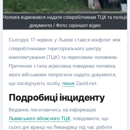
Чоловік відмовився надати співробітникам ТЦК та поліції
документи / Фото: скріншот відео
Сьогодні, 17 червня, у Львові стався конфлікт між
співробітниками територіального центру
комплектування (ТЦК) та перехожим чоловіком.
Причиною стала агресивна поведінка чоловіка,
якого військкоми попросили надати документи,
що посвідчують особу,
пише
Zaxid.net.
Подробиці інциденту
Видання, посилаючись на інформацію
Львівського обласного ТЦК
, повідомило, що
сього дні вранці на Левандівці під час роботи