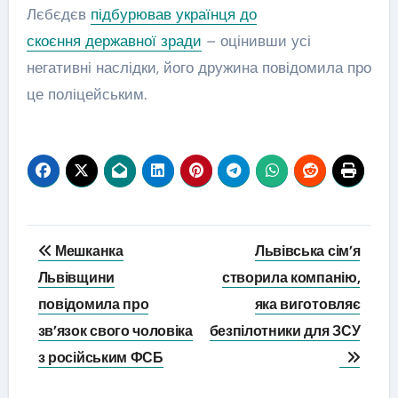
Лєбєдєв
підбурював українця до
скоєння державної зради
– оцінивши усі
негативні наслідки, його дружина повідомила про
це поліцейським.
Навігація
Мешканка
Львівська сім’я
записів
Львівщини
створила компанію,
повідомила про
яка виготовляє
зв’язок свого чоловіка
безпілотники для ЗСУ
з російським ФСБ