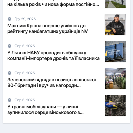
на кілька років чи нова форма постійного
житла?
Гру 29, 2025
Максим Кріппа вперше увійшов до
рейтингу найбагатших українців NV
Сер 6, 2025
У Львові НАБУ проводить обшуки у
компанії-імпортера дронів та її власника
Сер 6, 2025
Зеленський відвідав позиції львівської
80-ї бригади і вручив нагороди
військовим
Сер 6, 2025
У травні мобілізували — у липні
зупинилося серце військового з
Львівщини