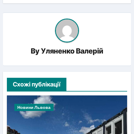
By
Уляненко Валерій
Схожі публікації
Новини Львова