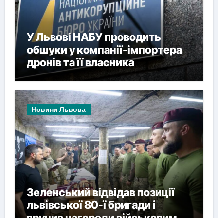
У Львові НАБУ проводить
обшуки у компанії-імпортера
дронів та її власника
Новини Львова
Зеленський відвідав позиції
львівської 80-ї бригади і
вручив нагороди військовим