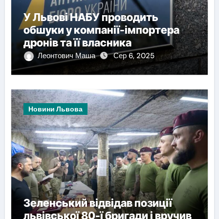
У Львові НАБУ проводить
обшуки у компанії-імпортера
дронів та її власника
Леонтович Маша
Сер 6, 2025
Новини Львова
Зеленський відвідав позиції
львівської 80-ї бригади і вручив