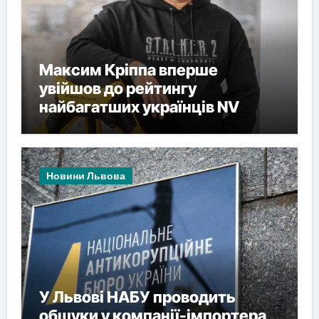
Максим Кріппа вперше
увійшов до рейтингу
найбагатших українців NV
Новини Львова
У Львові НАБУ проводить
обшуки у компанії-імпортера