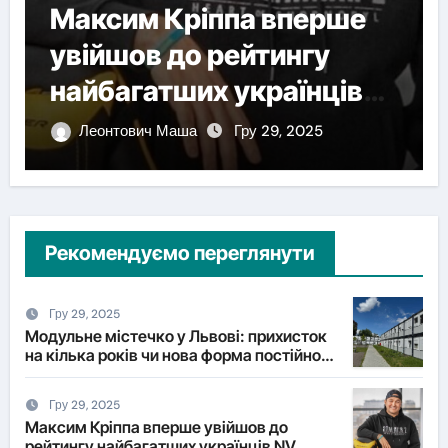
У Львові НАБУ проводить
обшуки у компанії-
імпортера дронів та її
власника
Леонтович Маша
Сер 6, 2025
Рекомендуємо переглянути
Гру 29, 2025
Модульне містечко у Львові: прихисток
на кілька років чи нова форма постійного
житла?
Гру 29, 2025
Максим Кріппа вперше увійшов до
рейтингу найбагатших українців NV