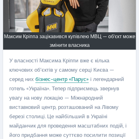
Максим Кріппа зацікавився купівлею МВЦ — об’єкт може
змінити власника
У власності Максима Кріппи вже є кілька
ключових об’єктів у самому серці Києва —
серед них
бізнес-центр «Парус»
і легендарний
готель «Україна». Тепер підприємець звернув
увагу на нову локацію — Міжнародний
виставковий центр, розташований на Лівому
березі столиці. Це найбільший в Україні
майданчик для проведення масштабних подій, і
його придбання може суттєво посилити позиції