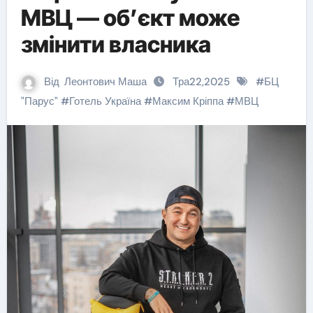
МВЦ — об’єкт може
змінити власника
Від
Леонтович Маша
Тра22,2025
#
БЦ
"Парус"
#
Готель Україна
#
Максим Кріппа
#
МВЦ