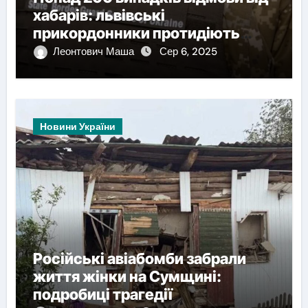
хабарів: львівські
прикордонники протидіють
корупції на суму близько
Леонтович Маша
Сер 6, 2025
мільйона гривень
Новини України
Російські авіабомби забрали
життя жінки на Сумщині:
подробиці трагедії