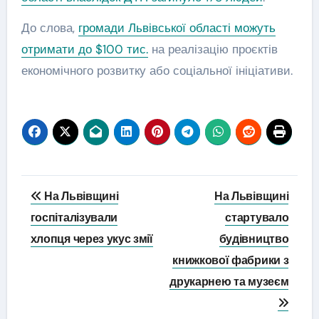
До слова,
громади Львівської області можуть
отримати до $100 тис.
на реалізацію проєктів
економічного розвитку або соціальної ініціативи.
Навігація
На Львівщині
На Львівщині
записів
госпіталізували
стартувало
хлопця через укус змії
будівництво
книжкової фабрики з
друкарнею та музеєм