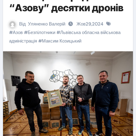
“Азову” десятки дронів
Від
Уляненко Валерій
Жов29,2024
#
Азов
#
Безпілотники
#
Львівська обласна військова
адміністрація
#
Максим Козицький