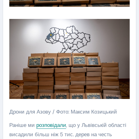
Дрони для Азову / Фото: Максим Козицький
Раніше ми
розповідали
, що у Львівській області
висадили більш ніж 5 тис. дерев на честь