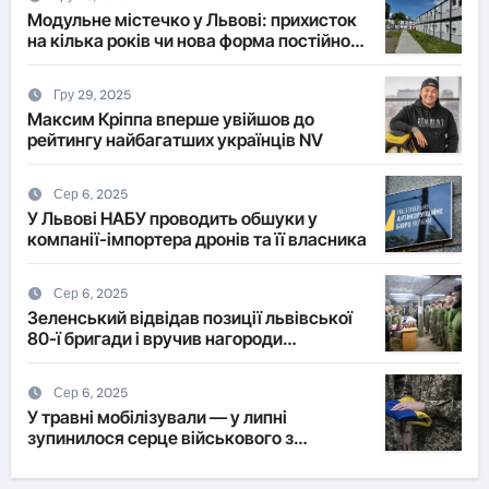
Модульне містечко у Львові: прихисток
на кілька років чи нова форма постійного
житла?
Гру 29, 2025
Максим Кріппа вперше увійшов до
рейтингу найбагатших українців NV
Сер 6, 2025
У Львові НАБУ проводить обшуки у
компанії-імпортера дронів та її власника
Сер 6, 2025
Зеленський відвідав позиції львівської
80-ї бригади і вручив нагороди
військовим
Сер 6, 2025
У травні мобілізували — у липні
зупинилося серце військового з
Львівщини