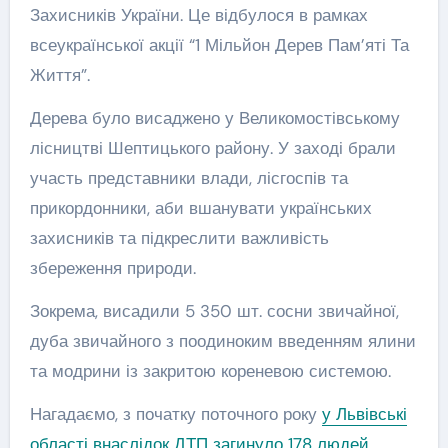
Захисників України. Це відбулося в рамках
всеукраїнської акції “1 Мільйон Дерев Пам’яті Та
Життя”.
Дерева було висаджено у Великомостівському
лісництві Шептицького району. У заході брали
участь представники влади, лісгоспів та
прикордонники, аби вшанувати українських
захисників та підкреслити важливість
збереження природи.
Зокрема, висадили 5 350 шт. сосни звичайної,
дуба звичайного з поодиноким введенням ялини
та модрини із закритою кореневою системою.
Нагадаємо, з початку поточного року
у Львівські
області внаслідок ДТП загинуло 178 людей
.