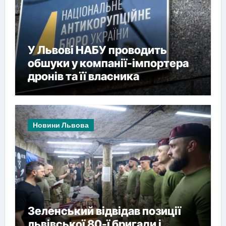
У Львові НАБУ проводить
обшуки у компанії-імпортера
дронів та її власника
Новини Львова
Зеленський відвідав позиції
львівської 80-ї бригади і