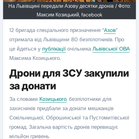
На Львівщині передали Азову десятки дронів / Фото:
Максим Козицький, facebook
12 бригада спеціального призначення “
Aзoв
”
отримала від Львівщини 80 безпілотників. Про
це йдеться у
публікації
очільника
Львівської ОВА
Максима Козицького.
Дрони для ЗСУ закупили
за донати
За словами
Козицького
, безпілотники для
захисників придбали за донати мешканців
Сокільницької, Оброшинської та Пустомитівської
громад. Загальна вартість дронів перевищує
мільйон гривень