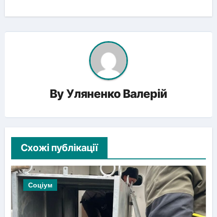
By
Уляненко Валерій
Схожі публікації
Соціум