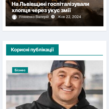
На Львівщині госпіталізували
хлопця через укус змії
Уляненко Валерій
Жов 22, 2024
Корисні публікації
Бізнес