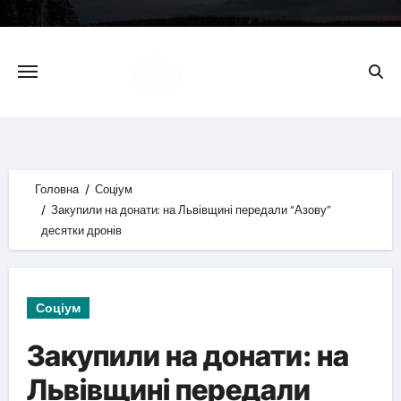
Skip
to
content
Головна
Соціум
Закупили на донати: на Львівщині передали “Азову”
десятки дронів
Соціум
Закупили на донати: на
Львівщині передали