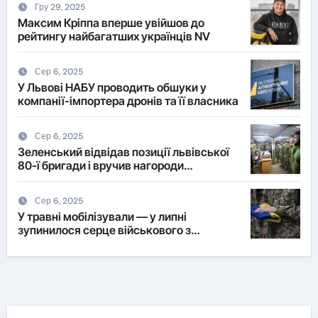
Гру 29, 2025
Максим Кріппа вперше увійшов до
рейтингу найбагатших українців NV
Сер 6, 2025
У Львові НАБУ проводить обшуки у
компанії-імпортера дронів та її власника
Сер 6, 2025
Зеленський відвідав позиції львівської
80-ї бригади і вручив нагороди
військовим
Сер 6, 2025
У травні мобілізували — у липні
зупинилося серце військового з
Львівщини