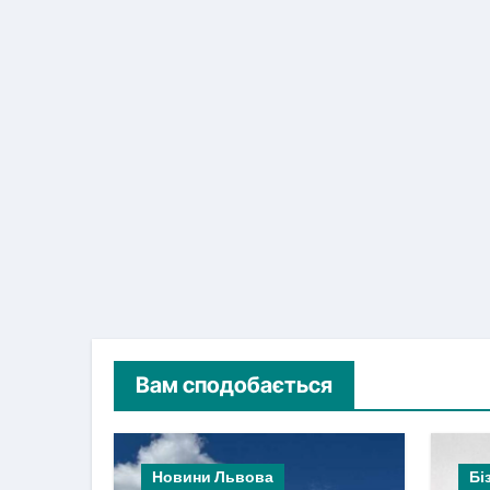
Вам сподобається
Новини Львова
Бі