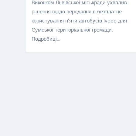
Виконком Львівської міськради ухвалив
серце військово
рішення щодо передання в безплатне
Львівщини
Леонтович Маша
Сер 
користування п’яти автобусів Iveco для
Сумської територіальної громади.
Подробиці…