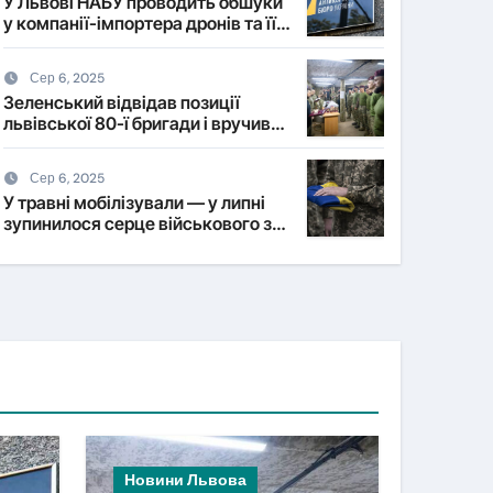
У Львові НАБУ проводить обшуки
у компанії-імпортера дронів та її
власника
Сер 6, 2025
Зеленський відвідав позиції
львівської 80-ї бригади і вручив
нагороди військовим
Сер 6, 2025
У травні мобілізували — у липні
зупинилося серце військового з
Львівщини
Новини Львова