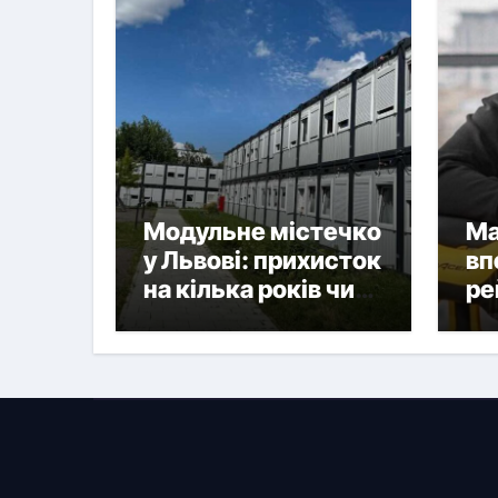
Модульне містечко
Ма
у Львові: прихисток
вп
на кілька років чи
ре
нова форма
на
постійного житла?
ук