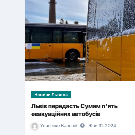
Новини Львова
Новини Львова
Львів передасть Сумам п’ять
евакуаційних автобусів
У травні мобілі
Уляненко Валерій
Жов 31, 2024
— у липні зупи