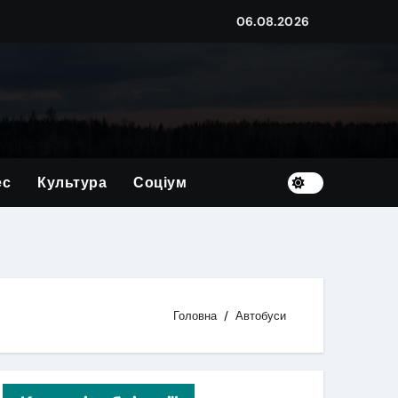
06.08.2026
овим
корупції на суму близько мільйона гривень
ес
Культура
Соціум
країну
х — 39 дітей
Головна
Автобуси
ого житла?