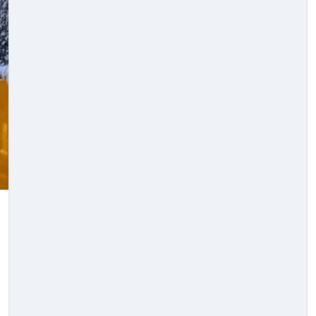
Новини Львова
зували
Модульне містечко у
нилося
Львові: прихисток на