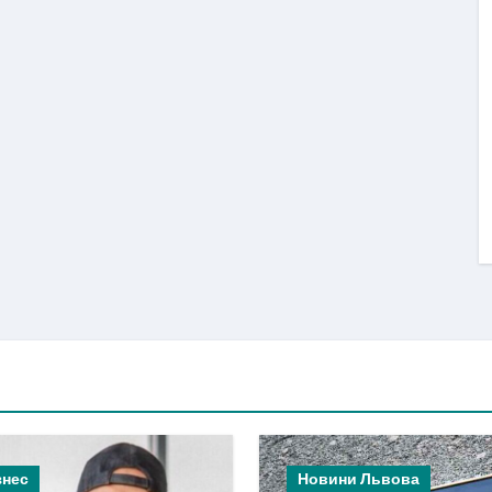
знес
Новини Львова