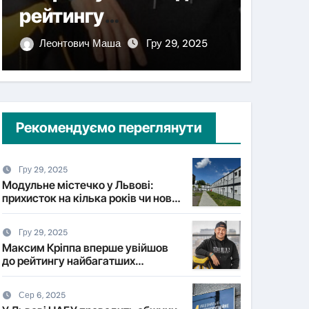
рейтингу
комп
найбагатших
дроні
Леонтович Маша
Гру 29, 2025
Леонт
українців NV
Рекомендуємо переглянути
Гру 29, 2025
Модульне містечко у Львові:
прихисток на кілька років чи нова
форма постійного житла?
Гру 29, 2025
Максим Кріппа вперше увійшов
до рейтингу найбагатших
українців NV
Сер 6, 2025