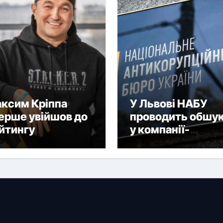
ксим Кріппа
У Львові НАБУ
ерше увійшов до
проводить обшу
йтингу
у компанії-
йбагатших
імпортера дронів
раїнців NV
її власника