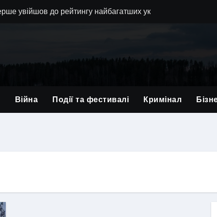
ерше увійшов до рейтингу найбагатших українців NV
водить обшуки у компанії-імпортера дронів та її власника
в позиції львівської 80-ї бригади і вручив нагороди військ
вали — у липні зупинилося серце військового з Львівщини
в відмови від хабарів: львівські прикордонники протидіють 
и
Війна
Події та фестивалі
Кримінал
Бізн
заступника голови Львівської облради Юрія Холода
 у Львові: поетичне змагання та благодійний аукціон
ься з 21-річним Героєм: Андрій Гриневич віддав життя за У
на Львівщині: кількість постраждалих зросла до 41, серед ни
 у Львові: прихисток на кілька років чи нова форма постійн