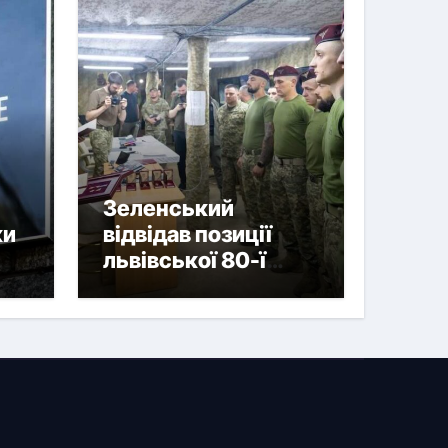
Зеленський
ки
відвідав позиції
львівської 80-ї
 та
бригади і вручив
нагороди
військовим