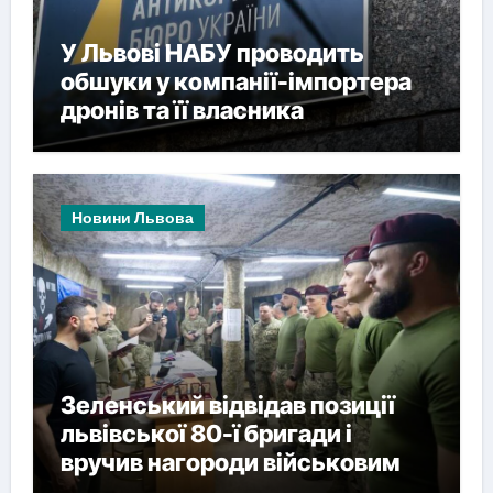
У Львові НАБУ проводить
обшуки у компанії-імпортера
дронів та її власника
Новини Львова
Зеленський відвідав позиції
львівської 80-ї бригади і
вручив нагороди військовим