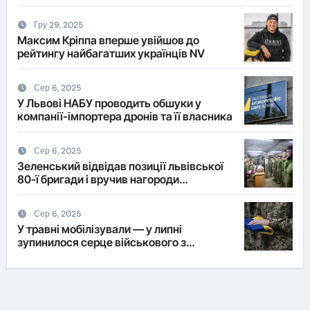
житла?
Гру 29, 2025
Максим Кріппа вперше увійшов до
рейтингу найбагатших українців NV
Сер 6, 2025
У Львові НАБУ проводить обшуки у
компанії-імпортера дронів та її власника
Сер 6, 2025
Зеленський відвідав позиції львівської
80-ї бригади і вручив нагороди
військовим
Сер 6, 2025
У травні мобілізували — у липні
зупинилося серце військового з
Львівщини