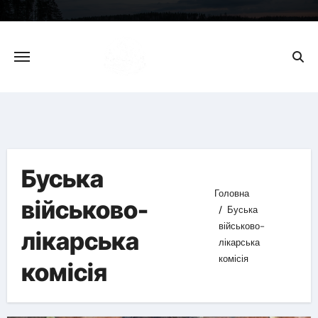
Skip
to
content
Буська
Головна
військово-
Буська
військово-
лікарська
лікарська
комісія
комісія