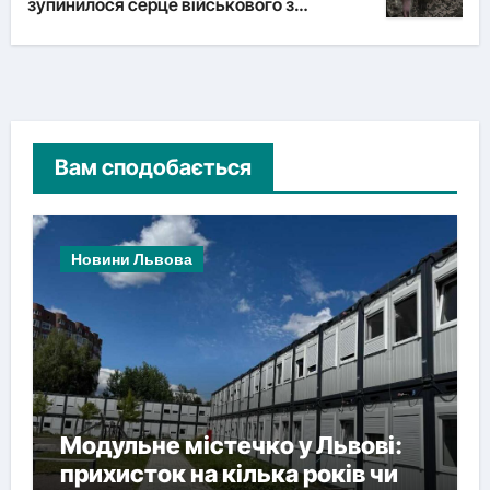
зупинилося серце військового з
Львівщини
Вам сподобається
Новини Львова
Модульне містечко у Львові:
прихисток на кілька років чи