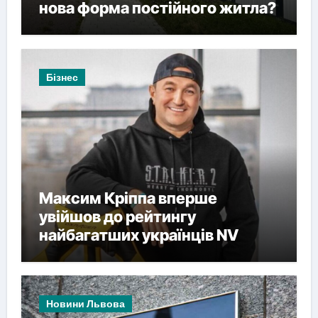
нова форма постійного житла?
Бізнес
Максим Кріппа вперше
увійшов до рейтингу
найбагатших українців NV
Новини Львова