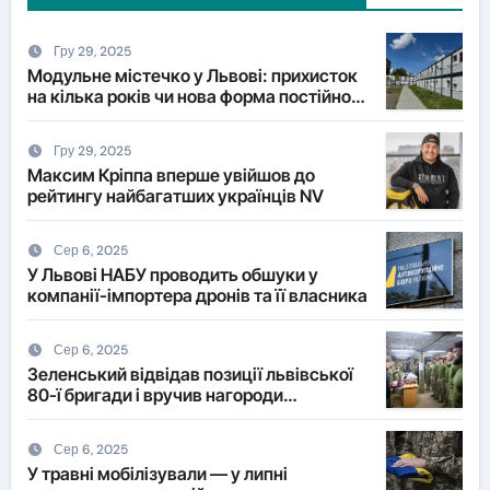
Гру 29, 2025
Модульне містечко у Львові: прихисток
на кілька років чи нова форма постійного
житла?
Гру 29, 2025
Максим Кріппа вперше увійшов до
рейтингу найбагатших українців NV
Сер 6, 2025
У Львові НАБУ проводить обшуки у
компанії-імпортера дронів та її власника
Сер 6, 2025
Зеленський відвідав позиції львівської
80-ї бригади і вручив нагороди
військовим
Сер 6, 2025
У травні мобілізували — у липні