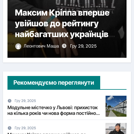
Максим Кріппа вперше
увійшов до рейтингу
найбагатших українців
NV
Леонтович Маша
Гру 29, 2025
Рекомендуємо переглянути
Гру 29, 2025
Модульне містечко у Львові: прихисток
на кілька років чи нова форма постійного
житла?
Гру 29, 2025