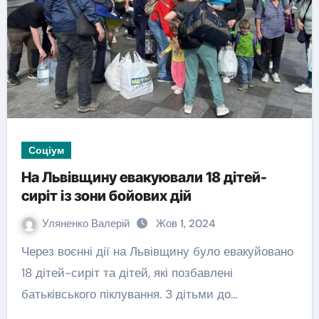
Соціум
На Львівщину евакуювали 18 дітей-
сиріт із зони бойових дій
Уляненко Валерій
Жов 1, 2024
Через воєнні дії на Львівщину було евакуйовано
18 дітей-сиріт та дітей, які позбавлені
батьківського піклування. З дітьми до…