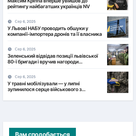
Максим Кріппа вперше увійшов до
рейтингу найбагатших українців NV
Сер 6, 2025
У Львові НАБУ проводить обшуки у
компанії-імпортера дронів та її власника
Сер 6, 2025
Зеленський відвідав позиції львівської
80-ї бригади і вручив нагороди
військовим
Сер 6, 2025
У травні мобілізували — у липні
зупинилося серце військового з
Львівщини
Вам сподобається