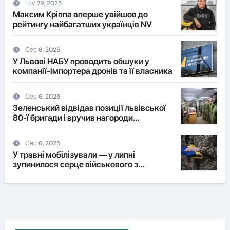
Гру 29, 2025
Максим Кріппа вперше увійшов до
рейтингу найбагатших українців NV
Сер 6, 2025
У Львові НАБУ проводить обшуки у
компанії-імпортера дронів та її власника
Сер 6, 2025
Зеленський відвідав позиції львівської
80-ї бригади і вручив нагороди
військовим
Сер 6, 2025
У травні мобілізували — у липні
зупинилося серце військового з
Львівщини