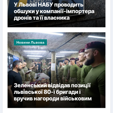
У Львові НАБУ проводить
обшуки у компанії-імпортера
дронів та її власника
Новини Львова
Зеленський відвідав позиції
львівської 80-ї бригади і
вручив нагороди військовим