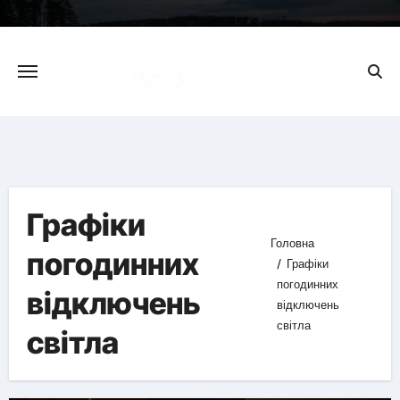
Skip
to
content
Графіки
Головна
погодинних
Графіки
погодинних
відключень
відключень
світла
світла