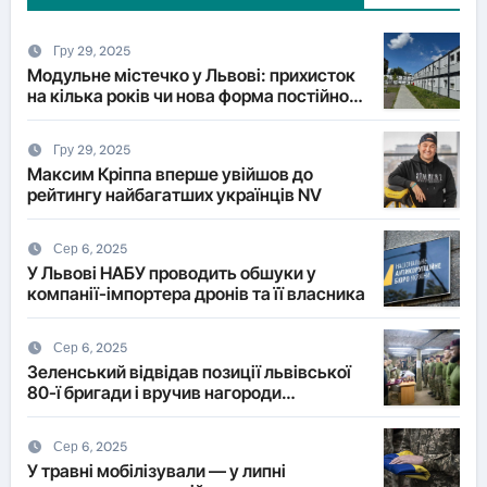
Гру 29, 2025
Модульне містечко у Львові: прихисток
на кілька років чи нова форма постійного
житла?
Гру 29, 2025
Максим Кріппа вперше увійшов до
рейтингу найбагатших українців NV
Сер 6, 2025
У Львові НАБУ проводить обшуки у
компанії-імпортера дронів та її власника
Сер 6, 2025
Зеленський відвідав позиції львівської
80-ї бригади і вручив нагороди
військовим
Сер 6, 2025
У травні мобілізували — у липні