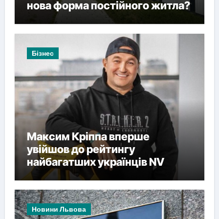
нова форма постійного житла?
Бізнес
Максим Кріппа вперше
увійшов до рейтингу
найбагатших українців NV
Новини Львова