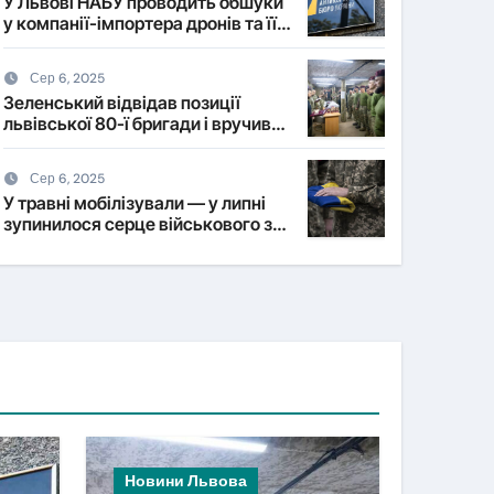
У Львові НАБУ проводить обшуки
у компанії-імпортера дронів та її
власника
Сер 6, 2025
Зеленський відвідав позиції
львівської 80-ї бригади і вручив
нагороди військовим
Сер 6, 2025
У травні мобілізували — у липні
зупинилося серце військового з
Львівщини
Новини Львова