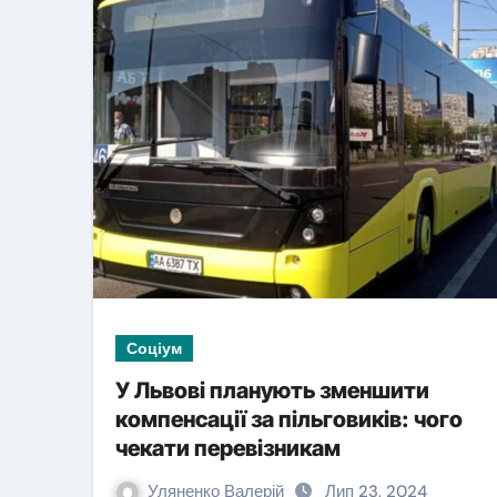
Новини Львова
Соціум
У Львові планують зменшити
компенсації за пільговиків: чого
У травні мобілі
чекати перевізникам
— у липні зупи
Уляненко Валерій
Лип 23, 2024