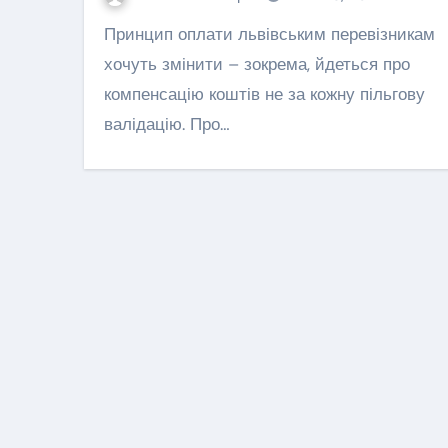
серце військово
Принцип оплати львівським перевізникам
Львівщини
хочуть змінити – зокрема, йдеться про
Леонтович Маша
Сер 
компенсацію коштів не за кожну пільгову
валідацію. Про…