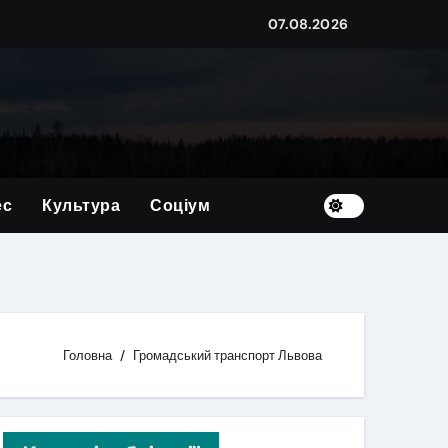
07.08.2026
овим
корупції на суму близько мільйона гривень
ес
Культура
Соціум
країну
х — 39 дітей
Головна
Громадський транспорт Львова
ого житла?