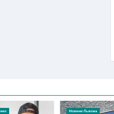
знес
Новини Львова