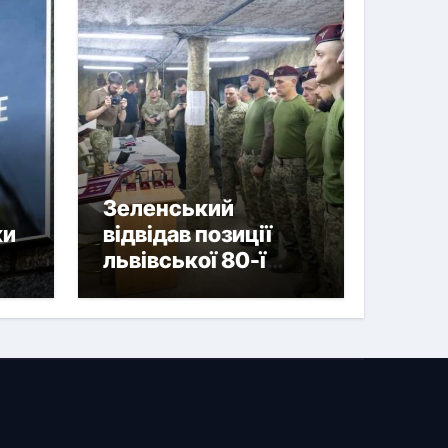
Зеленський
ки
відвідав позиції
львівської 80-ї
 та
бригади і вручив
нагороди
військовим