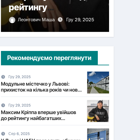
рейтингу
комп
найбагатших
дроні
Леонтович Маша
Гру 29, 2025
Леонт
українців NV
Рекомендуємо переглянути
Гру 29, 2025
Модульне містечко у Львові:
прихисток на кілька років чи нова
форма постійного житла?
Гру 29, 2025
Максим Кріппа вперше увійшов
до рейтингу найбагатших
українців NV
Сер 6, 2025