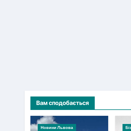
Вам сподобається
Новини Львова
Бі