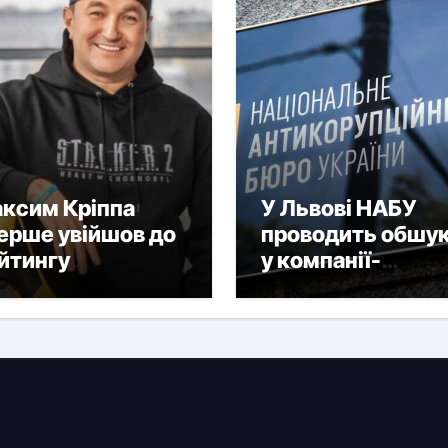
ксим Кріппа
У Львові НАБУ
ерше увійшов до
проводить обшу
йтингу
у компанії-
йбагатших
імпортера дронів
раїнців NV
її власника