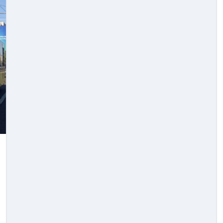
Новини Львова
зували
Модульне містечко у
нилося
Львові: прихисток на