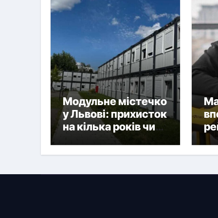
Модульне містечко
Ма
у Львові: прихисток
вп
на кілька років чи
ре
нова форма
на
постійного житла?
ук