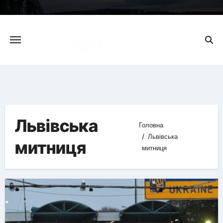
Skip
to
content
Львівська
Головна
Львівська
митниця
митниця