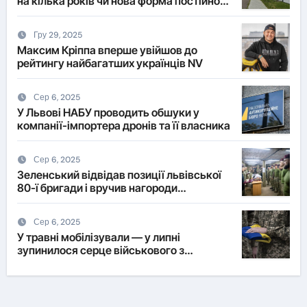
на кілька років чи нова форма постійного
житла?
Гру 29, 2025
Максим Кріппа вперше увійшов до
рейтингу найбагатших українців NV
Сер 6, 2025
У Львові НАБУ проводить обшуки у
компанії-імпортера дронів та її власника
Сер 6, 2025
Зеленський відвідав позиції львівської
80-ї бригади і вручив нагороди
військовим
Сер 6, 2025
У травні мобілізували — у липні
зупинилося серце військового з
Львівщини