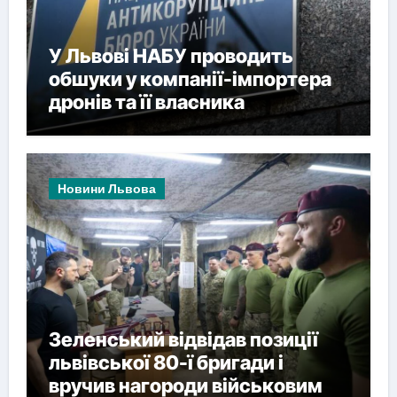
У Львові НАБУ проводить
обшуки у компанії-імпортера
дронів та її власника
Новини Львова
Зеленський відвідав позиції
львівської 80-ї бригади і
вручив нагороди військовим