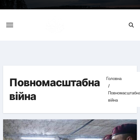
Skip
to
content
Повномасштабна
Головна
війна
Повномасштабн
війна