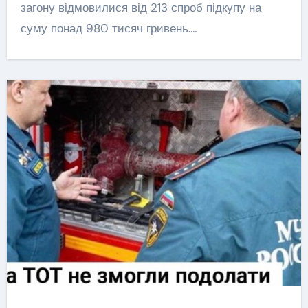
загону відмовилися від 213 спроб підкупу на
суму понад 980 тисяч гривень.…