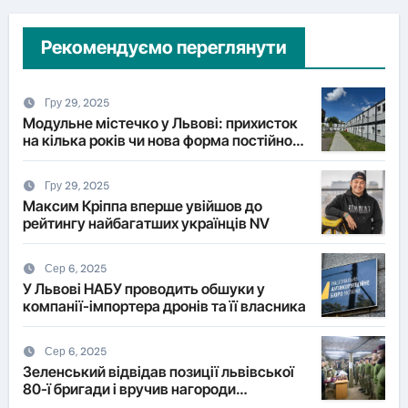
Рекомендуємо переглянути
Гру 29, 2025
Модульне містечко у Львові: прихисток
на кілька років чи нова форма постійного
житла?
Гру 29, 2025
Максим Кріппа вперше увійшов до
рейтингу найбагатших українців NV
Сер 6, 2025
У Львові НАБУ проводить обшуки у
компанії-імпортера дронів та її власника
Сер 6, 2025
Зеленський відвідав позиції львівської
80-ї бригади і вручив нагороди
військовим