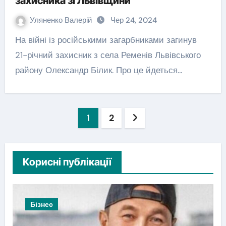
захисника зі Львівщини
Уляненко Валерій
Чер 24, 2024
На війні із російськими загарбниками загинув
21-річний захисник з села Ременів Львівського
району Олександр Білик. Про це йдеться…
Пагінація
1
2
записів
Корисні публікації
Новини Львова