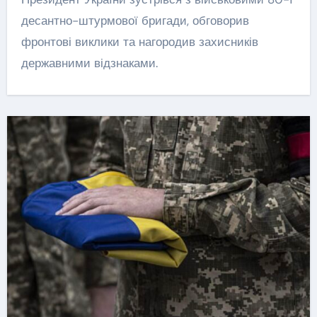
десантно-штурмової бригади, обговорив
фронтові виклики та нагородив захисників
державними відзнаками.