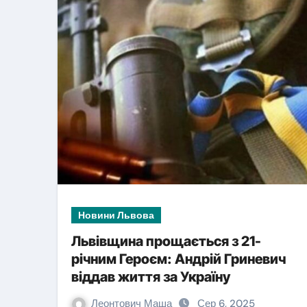
Новини Львова
Новини Львова
Львівщина прощається з 21-
річним Героєм: Андрій Гриневич
У травні мобілі
віддав життя за Україну
— у липні зупи
Леонтович Маша
Сер 6, 2025