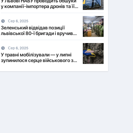
У Львові НАБУ проводить обшуки
у компанії-імпортера дронів та її
власника
Сер 6, 2025
Зеленський відвідав позиції
львівської 80-ї бригади і вручив
нагороди військовим
Сер 6, 2025
У травні мобілізували — у липні
зупинилося серце військового з
Львівщини