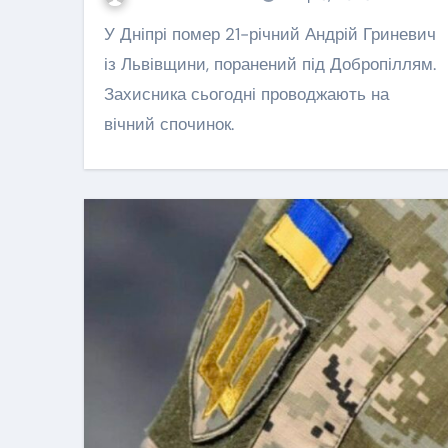
серце військово
У Дніпрі помер 21-річний Андрій Гриневич
Львівщини
із Львівщини, поранений під Добропіллям.
Леонтович Маша
Сер 
Захисника сьогодні проводжають на
вічний спочинок.