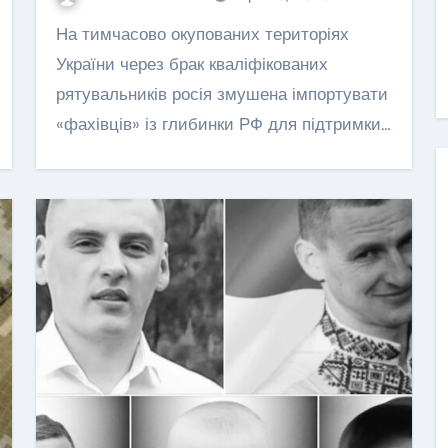
го з
кілька років чи нова
На тимчасово окупованих територіях
форма постійного
6, 2025
України через брак кваліфікованих
Леонтович Маша
Гру 29, 2025
житла?
рятувальників росія змушена імпортувати
«фахівців» із глибинки РФ для підтримки…