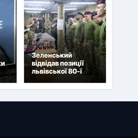
Зеленський
ки
відвідав позиції
львівської 80-ї
 та
бригади і вручив
нагороди
військовим