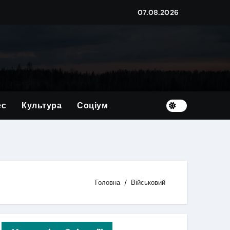
07.08.2026
овим
корупції на суму близько мільйона гривень
ес
Культура
Соціум
країну
х — 39 дітей
Головна
Військовий
ого житла?