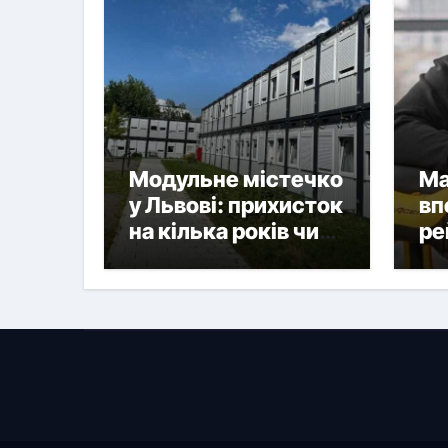
Модульне містечко
Ма
у Львові: прихисток
вп
на кілька років чи
ре
нова форма
на
постійного житла?
ук