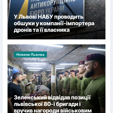
У Львові НАБУ проводить
обшуки у компанії-імпортера
дронів та її власника
Новини Львова
Зеленський відвідав позиції
львівської 80-ї бригади і
вручив нагороди військовим