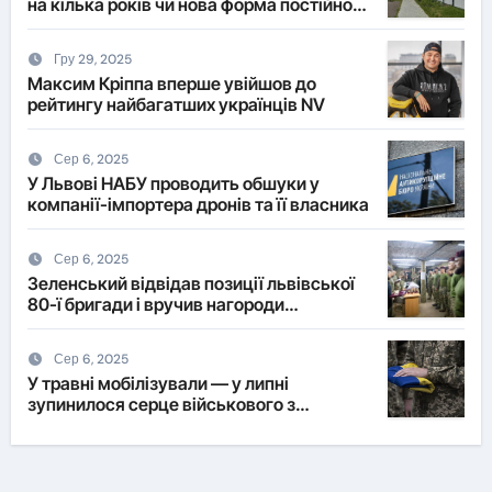
на кілька років чи нова форма постійного
житла?
Гру 29, 2025
Максим Кріппа вперше увійшов до
рейтингу найбагатших українців NV
Сер 6, 2025
У Львові НАБУ проводить обшуки у
компанії-імпортера дронів та її власника
Сер 6, 2025
Зеленський відвідав позиції львівської
80-ї бригади і вручив нагороди
військовим
Сер 6, 2025
У травні мобілізували — у липні
зупинилося серце військового з
Львівщини