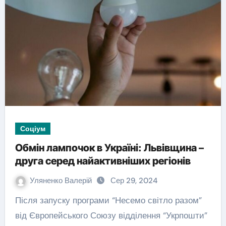
Соціум
Обмін лампочок в Україні: Львівщина –
друга серед найактивніших регіонів
Уляненко Валерій
Сер 29, 2024
Після запуску програми “Несемо світло разом”
від Європейського Союзу відділення “Укрпошти”