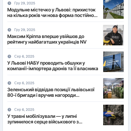
Гру 29, 2025
Модульне містечко у Львові: прихисток
на кілька років чи нова форма постійного
житла?
Гру 29, 2025
Максим Кріппа вперше увійшов до
рейтингу найбагатших українців NV
Сер 6, 2025
У Львові НАБУ проводить обшуки у
компанії-імпортера дронів та її власника
Сер 6, 2025
Зеленський відвідав позиції львівської
80-ї бригади і вручив нагороди
військовим
Сер 6, 2025
У травні мобілізували — у липні
зупинилося серце військового з
Львівщини