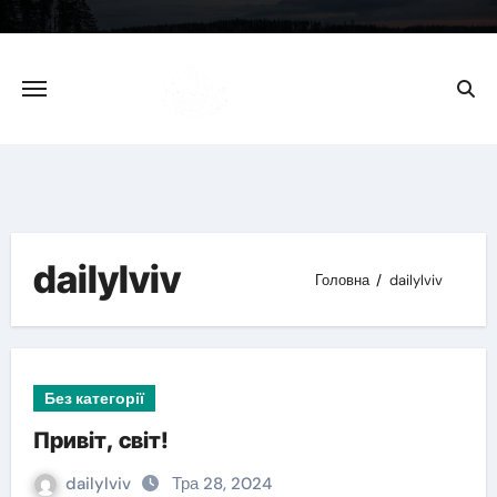
Skip
to
content
dailylviv
Головна
dailylviv
Без категорії
Привіт, світ!
dailylviv
Тра 28, 2024