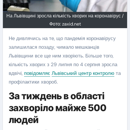
На Львівщині зросла кількість хворих на коронавірус /
Фото: zaxid.net
Не дивлячись на те, що пандемія коронавірусу
залишилася позаду, чимало мешканців
Львівщини все ще ним хворіють. Більше того,
кількість хворих з 29 липня по 4 серпня зросла
вдвічі,
повідомляє
Львівський центр контролю
та
профілактики хвороб.
За тиждень в області
захворіло майже 500
людей