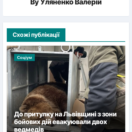
By
Уляненко Валерій
Схожі публікації
Соціум
До притулку на Львівщині з зони
бойових дій евакуювали двох
ведмедів