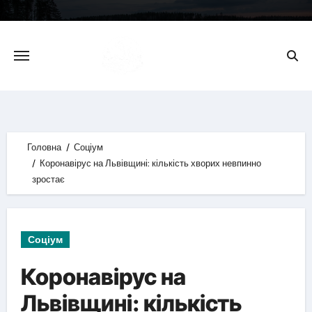
Skip
to
content
Головна
Соціум
Коронавірус на Львівщині: кількість хворих невпинно
зростає
Соціум
Коронавірус на
Львівщині: кількість