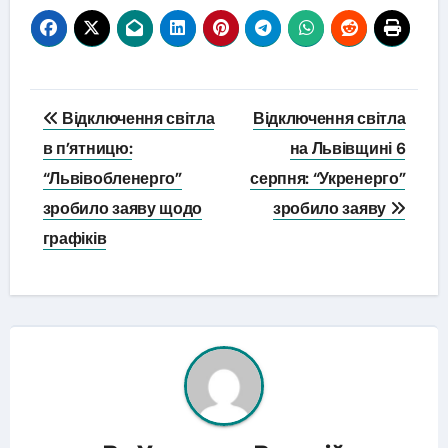
Навігація
Відключення світла
Відключення світла
записів
в п’ятницю:
на Львівщині 6
“Львівобленерго”
серпня: “Укренерго”
зробило заяву щодо
зробило заяву
графіків