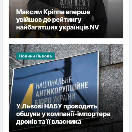
Максим Кріппа вперше
увійшов до рейтингу
найбагатших українців NV
Новини Львова
У Львові НАБУ проводить
обшуки у компанії-імпортера
дронів та її власника