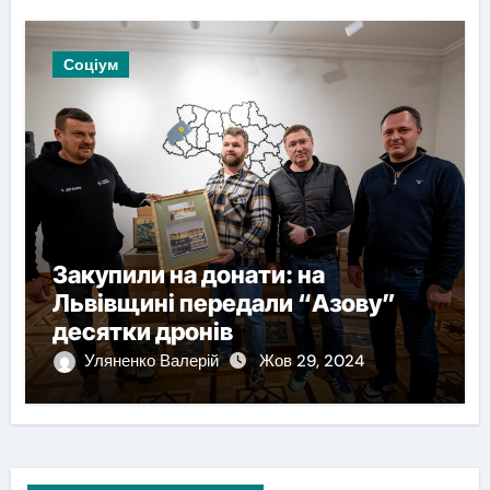
Соціум
Закупили на донати: на
Львівщині передали “Азову”
десятки дронів
Уляненко Валерій
Жов 29, 2024