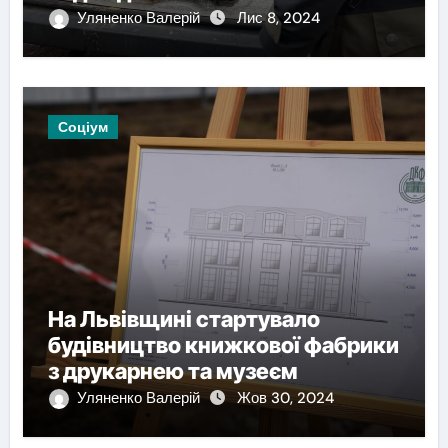
Уляненко Валерій
Лис 8, 2024
Соціум
На Львівщині стартувало
будівництво книжкової фабрики
з друкарнею та музеєм
Уляненко Валерій
Жов 30, 2024