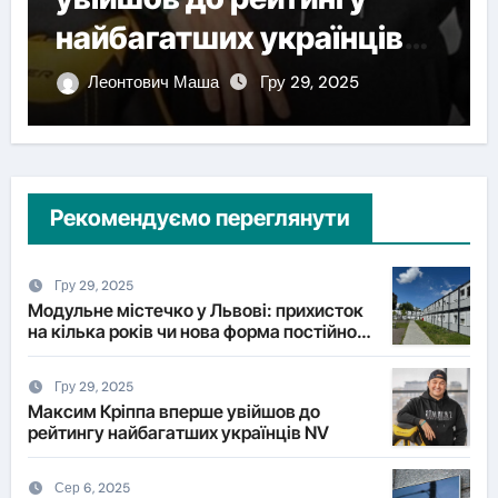
найбагатших українців
NV
Леонтович Маша
Гру 29, 2025
Рекомендуємо переглянути
Гру 29, 2025
Модульне містечко у Львові: прихисток
на кілька років чи нова форма постійного
житла?
Гру 29, 2025
Максим Кріппа вперше увійшов до
рейтингу найбагатших українців NV
Сер 6, 2025