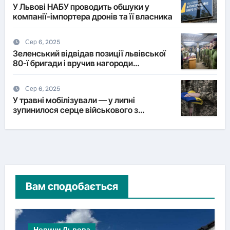
У Львові НАБУ проводить обшуки у
компанії-імпортера дронів та її власника
Сер 6, 2025
Зеленський відвідав позиції львівської
80-ї бригади і вручив нагороди
військовим
Сер 6, 2025
У травні мобілізували — у липні
зупинилося серце військового з
Львівщини
Вам сподобається
Новини Львова