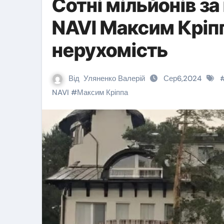
Сотні мільйонів за
Новини 
NAVI Максим Кріп
нерухомість
Від
Уляненко Валерій
Сер6,2024
NAVI
#
Максим Кріппа
У тра
мобі
— у л
зупи
Леон