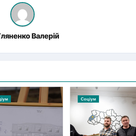
ляненко Валерій
ціум
Соціум