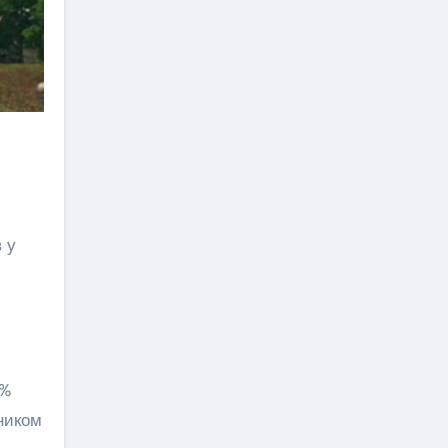
 у
9%
сником