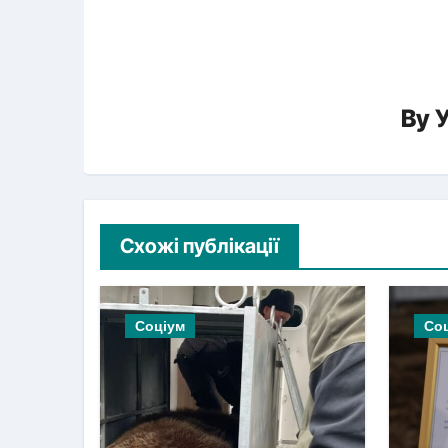
By
У
Схожі публікації
Соціум
Со