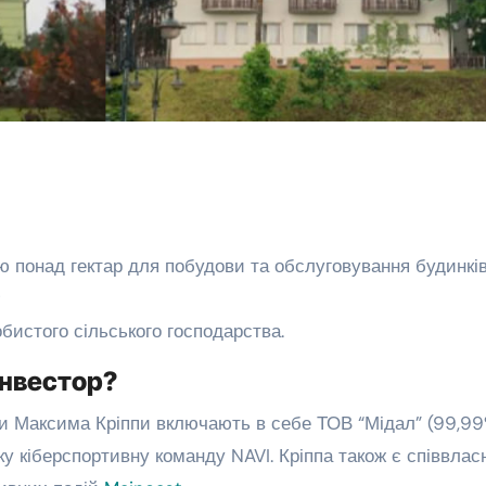
ю понад гектар для побудови та обслуговування будинків
;
бистого сільського господарства.
інвестор?
ви Максима Кріппи включають в себе ТОВ “Мідал” (99,9
ку кіберспортивну команду NAVI. Кріппа також є співвла