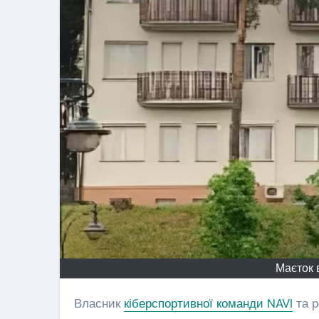
серц
Сер 6, 20
війсь
Льві
Маєток в
Власник
кіберспортивної команди NAVI
та р