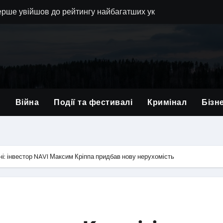
ерше увійшов до рейтингу найбагатших українців NV
водить обшуки у компанії-імпортера дронів та її власника
в позиції львівської 80-ї бригади і вручив нагороди військ
вали — у липні зупинилося серце військового з Львівщини
в відмови від хабарів: львівські прикордонники протидіють 
и
Війна
Події та фестивалі
Кримінал
Бізн
заступника голови Львівської облради Юрія Холода
 у Львові: поетичне змагання та благодійний аукціон
ься з 21-річним Героєм: Андрій Гриневич віддав життя за У
ині: інвестор NAVI Максим Кріппа придбав нову нерухомість
на Львівщині: кількість постраждалих зросла до 41, серед ни
 у Львові: прихисток на кілька років чи нова форма постійн