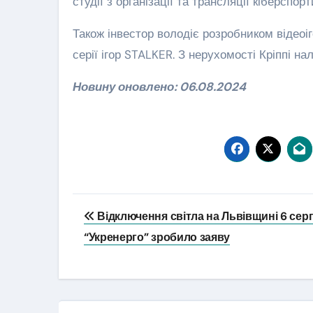
студії з організації та трансляції кіберспо
Також інвестор володіє розробником відеоі
серії ігор STALKER. З нерухомості Кріппі н
Новину оновлено: 06.08.2024
Навігація
Відключення світла на Львівщині 6 сер
записів
“Укренерго” зробило заяву