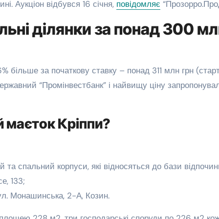
ні. Аукціон відбувся 16 січня,
повідомляє
“Прозорро.Прод
льні ділянки за понад 300 мл
% більше за початкову ставку – понад 311 млн грн (стар
державний “Промінвестбанк” і найвищу ціну запропонува
й маєток Кріппи?
й та спальний корпуси, які відносяться до бази відпочин
е, 133;
ул. Монашинська, 2-А, Козин.
 площею 228 м2, три господарські споруди по 226 м2 ко