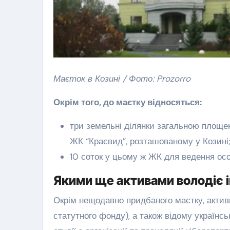
Маєток в Козині / Фото: Prozorro
Окрім того, до маєтку відносяться:
три земельні ділянки загальною площе
ЖК “Краєвид”, розташованому у Козині
10 соток у цьому ж ЖК для ведення осо
Якими ще активами володіє 
Окрім нещодавно придбаного маєтку, акти
статутного фонду), а також відому українсь