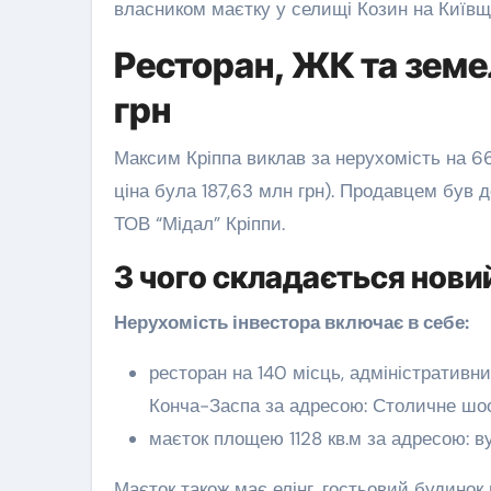
власником маєтку у селищі Козин на Київщи
Ресторан, ЖК та земе
грн
Максим Кріппа виклав за нерухомість на 66
ціна була 187,63 млн грн). Продавцем був 
ТОВ “Мідал” Кріппи.
З чого складається нови
Нерухомість інвестора включає в себе:
ресторан на 140 місць, адміністративни
Конча-Заспа за адресою: Столичне шос
маєток площею 1128 кв.м за адресою: в
Маєток також має елінг, гостьовий будинок