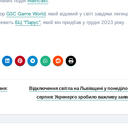
ртивних подій
Maincast
.
гор
GSC Game World
, який відомий у світі завдяки леген
алежить
БЦ “Парус”
, який він придбав у грудні 2023 року.
пня:
Відключення світла на Львівщині у понеділок
серпня: Укренерго зробило важливу зая