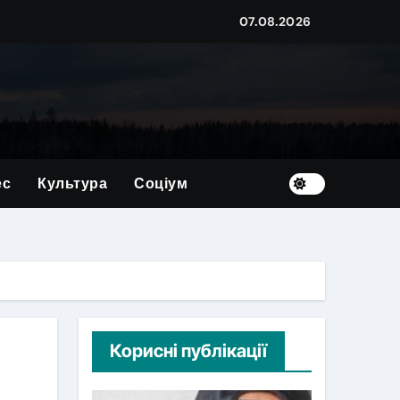
07.08.2026
овим
корупції на суму близько мільйона гривень
ес
Культура
Соціум
країну
х — 39 дітей
ого житла?
Корисні публікації