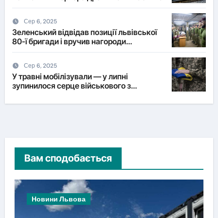
Сер 6, 2025
Зеленський відвідав позиції львівської
80-ї бригади і вручив нагороди
військовим
Сер 6, 2025
У травні мобілізували — у липні
зупинилося серце військового з
Львівщини
Вам сподобається
Новини Львова