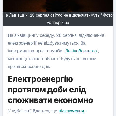
На Львівщині 28 серпня світло не відключатимуть / Фото:
vchaspik.ua
На Львівщині у середу, 28 серпня, відключення
електроенергії не відбуватимуться. За
інформацією прес-служби “
Львівобленерго
“,
мешканці та гості області будуть зі світлом
протягом всього дня.
Електроенергію
протягом доби слід
споживати економно
У публікації йдеться, що
відключення