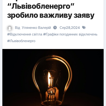
“Львівобленерго”
зробило важливу заяву
Від
Уляненко Валерій
Сер28,2024
#
Відключення світла
#
Графіки погодинних відключень
#
Львівобленерго