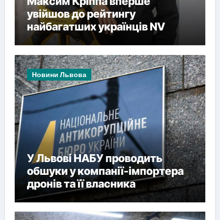
Максим Кріппа вперше
увійшов до рейтингу
найбагатших українців NV
Новини Львова
У Львові НАБУ проводить
обшуки у компанії-імпортера
дронів та її власника