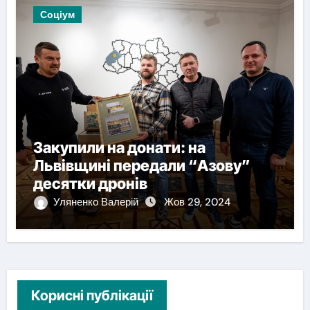
Соціум
Закупили на донати: на
Львівщині передали “Азову”
десятки дронів
Уляненко Валерій
Жов 29, 2024
Корисні публікації