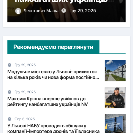
V
власн
еонтович Маша
Гру 29, 2025
Леонто
Рекомендуємо переглянути
Гру 29, 2025
Модульне містечко у Львові: прихисток
на кілька років чи нова форма постійного
житла?
Гру 29, 2025
Максим Кріппа вперше увійшов до
рейтингу найбагатших українців NV
Сер 6, 2025
У Львові НАБУ проводить обшуки у
компанії-імпортера дронів та її власника