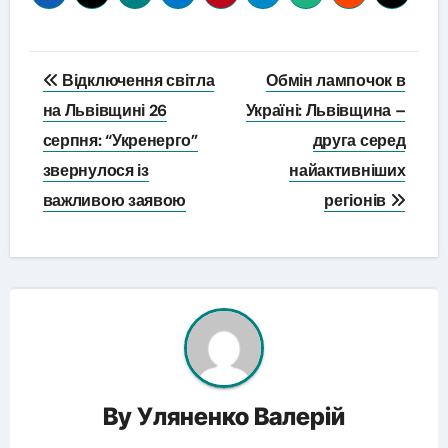
Навігація
Відключення світла
Обмін лампочок в
записів
на Львівщині 26
Україні: Львівщина –
серпня: “Укренерго”
друга серед
звернулося із
найактивніших
важливою заявою
регіонів
By
Уляненко Валерій