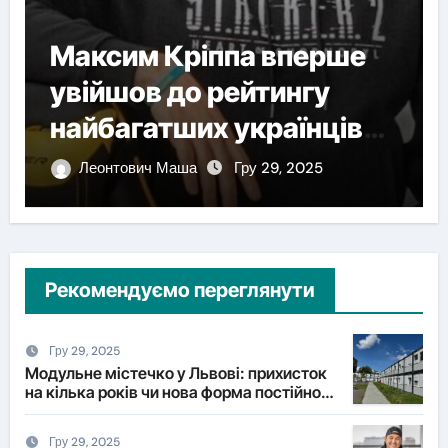
Максим Кріппа вперше
увійшов до рейтингу
найбагатших українців
NV
Леонтович Маша
Гру 29, 2025
Рекомендуємо переглянути
Гру 29, 2025
Модульне містечко у Львові: прихисток
на кілька років чи нова форма постійного
житла?
Гру 29, 2025