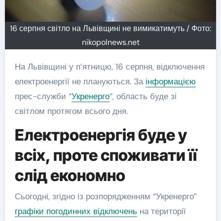
16 серпня світло на Львівщині не вимикатимуть / Фото:
nikopolnews.net
На Львівщині у п’ятницю, 16 серпня, відключення
електроенергії не плануються. За
інформацією
прес-служби “
Укренерго
“, область буде зі
світлом протягом всього дня.
Електроенергія буде у
всіх, проте споживати її
слід економно
Сьогодні, згідно із розпорядженням “Укренерго”
графіки погодинних відключень
на території