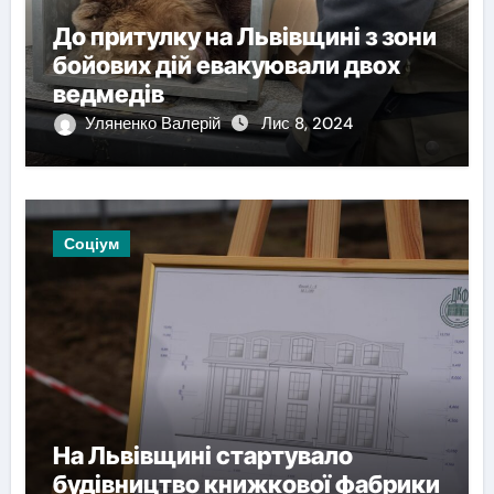
До притулку на Львівщині з зони
бойових дій евакуювали двох
ведмедів
Уляненко Валерій
Лис 8, 2024
Соціум
На Львівщині стартувало
будівництво книжкової фабрики