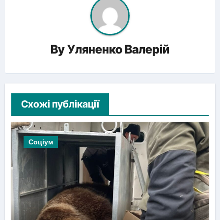
By
Уляненко Валерій
Схожі публікації
Соціум