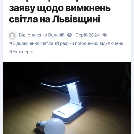
заяву щодо вимкнень
світла на Львівщині
Від
Уляненко Валерій
Сер16,2024
#
Відключення світла
#
Графіки погодинних відключень
#
Укренерго