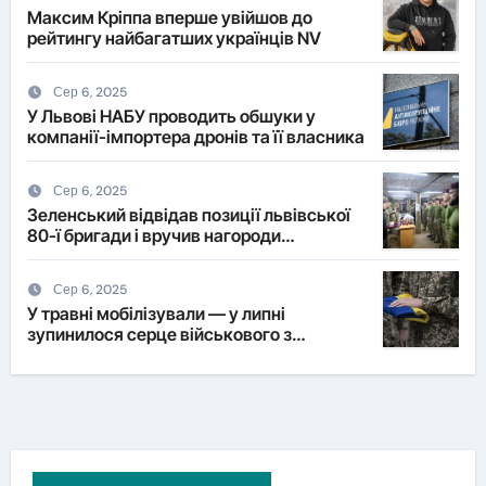
Максим Кріппа вперше увійшов до
рейтингу найбагатших українців NV
Сер 6, 2025
У Львові НАБУ проводить обшуки у
компанії-імпортера дронів та її власника
Сер 6, 2025
Зеленський відвідав позиції львівської
80-ї бригади і вручив нагороди
військовим
Сер 6, 2025
У травні мобілізували — у липні
зупинилося серце військового з
Львівщини