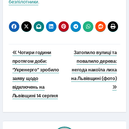
безпілотники
.
Навігація
Чотири години
Затопило вулиці та
записів
протягом доби:
повалило дерева:
“Укренерго” зробило
негода накоїла лиха
заяву щодо
на Львівщині (фото)
відключень на
Львівщині 14 серпня