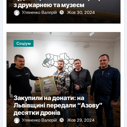
з друкарнею та музеєм
Уляненко Валерій
Жов 30, 2024
Соціум
Закупили на донати: на
Львівщині передали “Азову”
десятки дронів
Уляненко Валерій
Жов 29, 2024