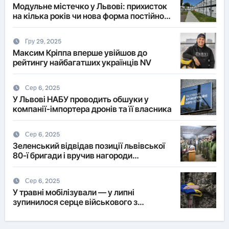
Модульне містечко у Львові: прихисток
на кілька років чи нова форма постійного
житла?
Гру 29, 2025
Максим Кріппа вперше увійшов до
рейтингу найбагатших українців NV
Сер 6, 2025
У Львові НАБУ проводить обшуки у
компанії-імпортера дронів та її власника
Сер 6, 2025
Зеленський відвідав позиції львівської
80-ї бригади і вручив нагороди
військовим
Сер 6, 2025
У травні мобілізували — у липні
зупинилося серце військового з
Львівщини