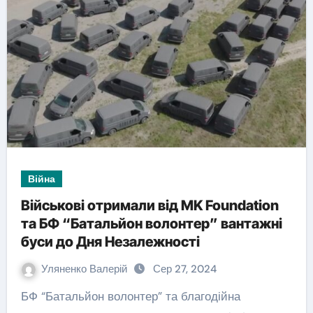
Війна
Військові отримали від MK Foundation
та БФ “Батальйон волонтер” вантажні
буси до Дня Незалежності
Уляненко Валерій
Сер 27, 2024
БФ “Батальйон волонтер” та благодійна