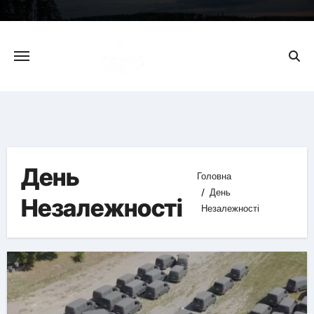
Skip
to
content
День
Головна
День
Незалежності
Незалежності