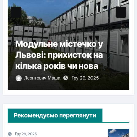
Модульне містечко у
Львові: прихисток на
кілька років чи нова
форма постійного
Леонтович Маша
Гру 29, 2025
житла?
Рекомендуємо переглянути
Гру 29, 2025