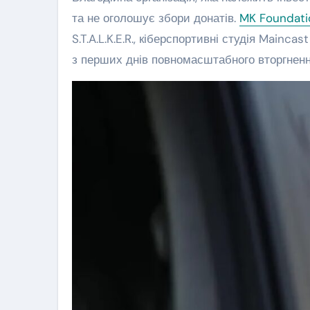
та не оголошує збори донатів.
MK Foundati
S.T.A.L.K.E.R., кіберспортивні студія Mainc
з перших днів повномасштабного вторгненн