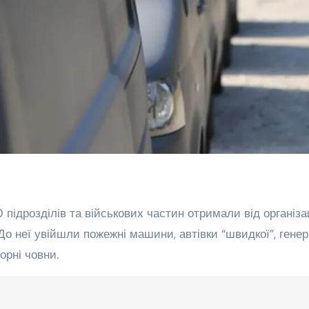
 підрозділів та військових частин отримали від організац
До неї увійшли пожежні машини, автівки “швидкої”, гене
орні човни.