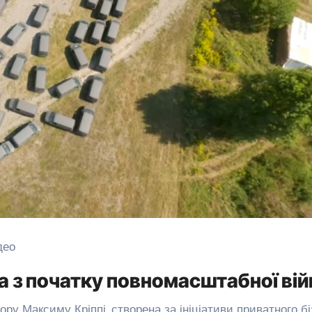
део
а з початку повномасштабної вій
тору Максиму Кріппі, створена за ініціативи приватного б