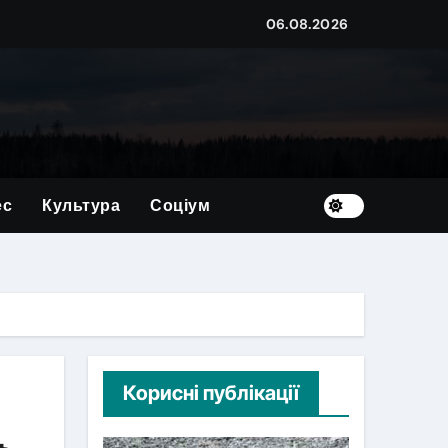
06.08.2026
овим
корупції на суму близько мільйона гривень
ес
Культура
Соціум
країну
х — 39 дітей
ого житла?
Корисні публікації