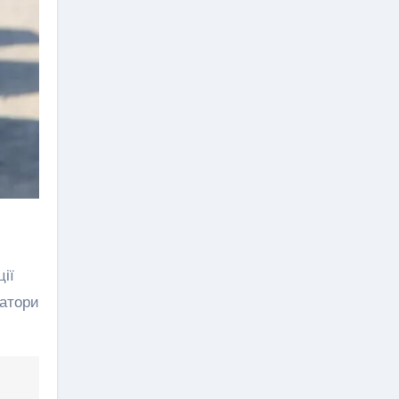
ії
ратори