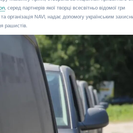
on
, серед партнерів якої творці всесвітньо відомої гри
ast та організація NAVI, надає допомогу українським захис
я рашистів.