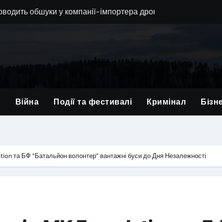
водить обшуки у компанії-імпортера дронів та її власника
в позиції львівської 80-ї бригади і вручив нагороди військ
вали — у липні зупинилося серце військового з Львівщини
в відмови від хабарів: львівські прикордонники протидіють 
заступника голови Львівської облради Юрія Холода
и
Війна
Події та фестивалі
Кримінал
Бізн
 у Львові: поетичне змагання та благодійний аукціон
ься з 21-річним Героєм: Андрій Гриневич віддав життя за У
на Львівщині: кількість постраждалих зросла до 41, серед ни
tion та БФ “Батальйон волонтер” вантажні буси до Дня Незалежності
 у Львові: прихисток на кілька років чи нова форма постійн