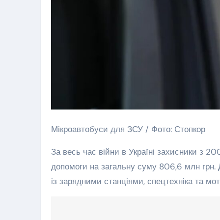
Мікроавтобуси для ЗСУ / Фото: Стопкор
За весь час війни в Україні захисники з 200
допомоги на загальну суму 806,6 млн грн. 
із зарядними станціями, спецтехніка та мот