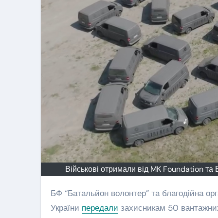
серце
кілька рокі
Сер 6, 2025
Гру 29, 2025
військового з
чи нова
Львівщини
форма
постійного
житла?
Військові отримали від MK Foundation та 
БФ “Батальйон волонтер” та благодійна ор
України
передали
захисникам 50 вантажних