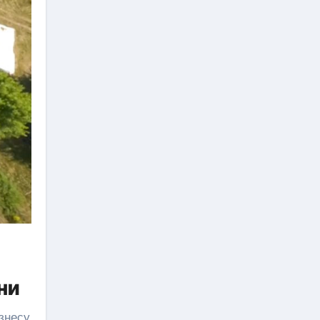
ни
ізнесу